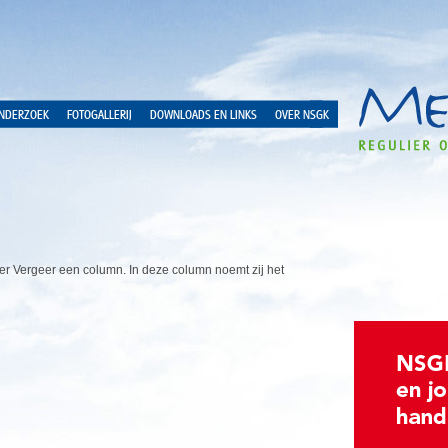
NDERZOEK
FOTOGALLERIJ
DOWNLOADS EN LINKS
OVER NSGK
her Vergeer een column. In deze column noemt zij het