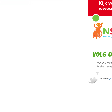
VOLG O
The RSS feed 
for the mome
Follow
@m