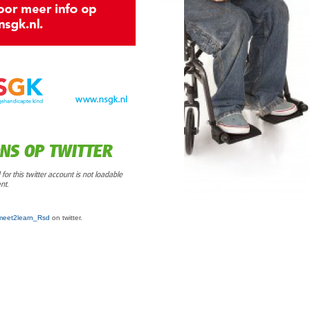
NS OP TWITTER
for this twitter account is not loadable
nt.
eet2learn_Rsd
on twitter.